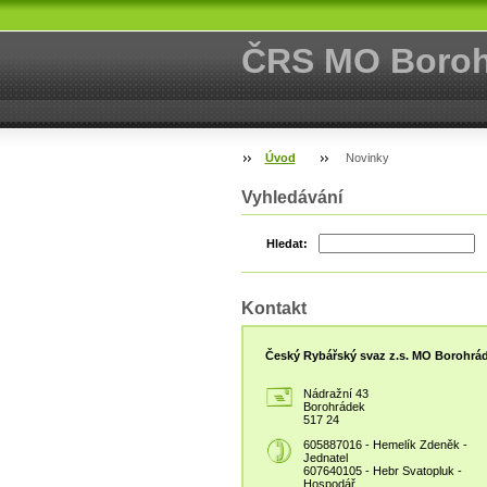
ČRS MO Borohr
Úvod
Novinky
Vyhledávání
Hledat:
Kontakt
Český Rybářský svaz z.s. MO Borohrá
Nádražní 43
Borohrádek
517 24
605887016 - Hemelík Zdeněk -
Jednatel
607640105 - Hebr Svatopluk -
Hospodář