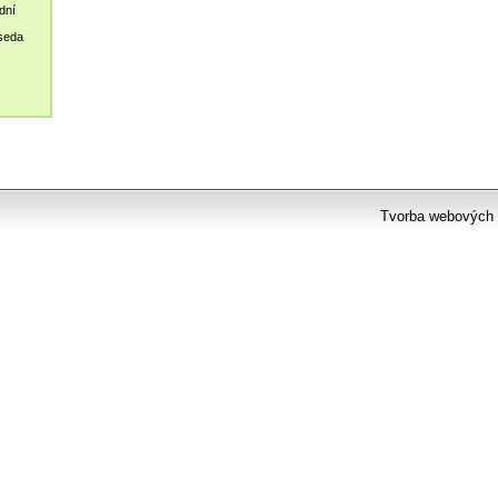
dní
seda
Tvorba webových 