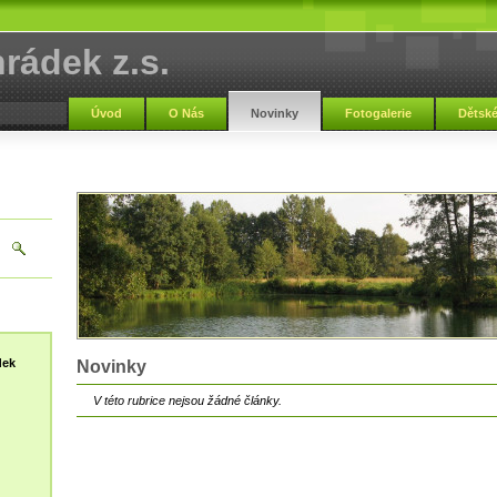
ádek z.s.
Úvod
O Nás
Novinky
Fotogalerie
Dětské
dek
Novinky
V této rubrice nejsou žádné články.