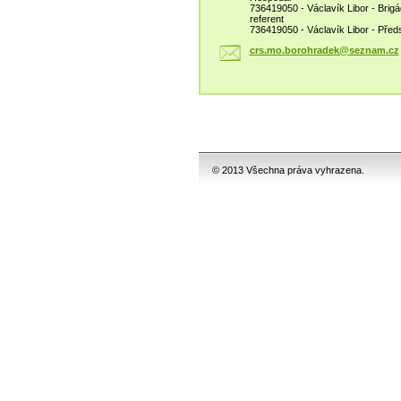
736419050 - Václavík Libor - Brigá
referent
736419050 - Václavík Libor - Před
crs.mo.b
orohrade
k@seznam
.cz
© 2013 Všechna práva vyhrazena.