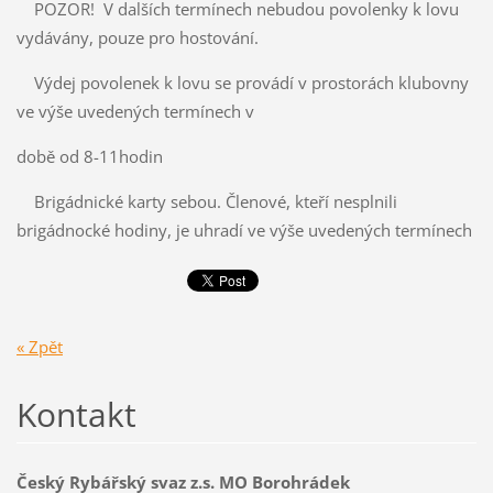
POZOR! V dalších termínech nebudou povolenky k lovu
vydávány, pouze pro hostování.
Výdej povolenek k lovu se provádí v prostorách klubovny
ve výše uvedených termínech v
době od 8-11hodin
Brigádnické karty sebou. Členové, kteří nesplnili
brigádnocké hodiny, je uhradí ve výše uvedených termínech
« Zpět
Kontakt
Český Rybářský svaz z.s. MO Borohrádek