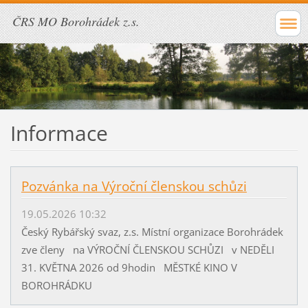
ČRS MO Borohrádek z.s.
Informace
Pozvánka na Výroční členskou schůzi
19.05.2026 10:32
Český Rybářský svaz, z.s. Místní organizace Borohrádek
zve členy na VÝROČNÍ ČLENSKOU SCHŮZI v NEDĚLI
31. KVĚTNA 2026 od 9hodin MĚSTKÉ KINO V
BOROHRÁDKU