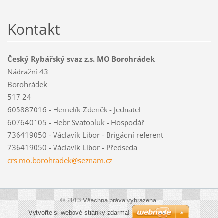
Kontakt
Český Rybářský svaz z.s. MO Borohrádek
Nádražní 43
Borohrádek
517 24
605887016 - Hemelík Zdeněk - Jednatel
607640105 - Hebr Svatopluk - Hospodář
736419050 - Václavík Libor - Brigádní referent
736419050 - Václavík Libor - Předseda
crs.mo.b
orohrade
k@seznam
.cz
© 2013 Všechna práva vyhrazena.
Vytvořte si webové stránky zdarma!